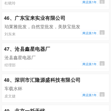
网店第1年
百
杜晓玲
46、广东宝来实业有限公司
珀莱雅批发，自然堂批发，美肤宝批发
网店第1年
百
刘东来
47、沧县鑫星电器厂
沧县鑫星电器厂
网店第1年
百
经理部
48、深圳市汇隆源盛科技有限公司
车载水杯
网店第1年
百
皮文婕
49、北京一托无忧