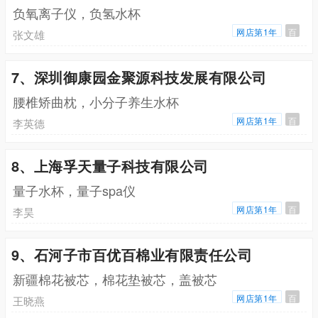
负氧离子仪，负氢水杯
网店第1年
百
张文雄
7、深圳御康园金聚源科技发展有限公司
腰椎矫曲枕，小分子养生水杯
网店第1年
百
李英德
8、上海孚天量子科技有限公司
量子水杯，量子spa仪
网店第1年
百
李昊
9、石河子市百优百棉业有限责任公司
新疆棉花被芯，棉花垫被芯，盖被芯
网店第1年
百
王晓燕