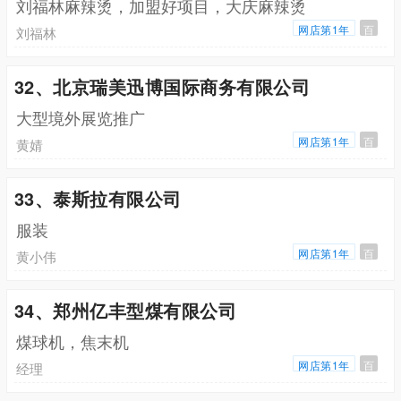
刘福林麻辣烫，加盟好项目，大庆麻辣烫
网店第1年
百
刘福林
32、北京瑞美迅博国际商务有限公司
大型境外展览推广
网店第1年
百
黄婧
33、泰斯拉有限公司
服装
网店第1年
百
黄小伟
34、郑州亿丰型煤有限公司
煤球机，焦末机
网店第1年
百
经理