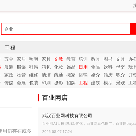
工程
材
五金
家居
照明
家具
文教
教育
培训
教具
图书
文具
办
饰
服装
服饰
鞋帽
箱包
化妆
饰品
日用
食品
饮料
母婴
玩
务
家政
物管
维修
清洁
疏通
搬家
运输
婚介
婚庆
职介
开
告
传媒
会展
包装
印刷
摄影
招牌
工程
建筑
模型
景观
工
百业网店
武汉百业网科技有限公司
百业网AI大模型GEO优化，百业网豆包推广，百业网deepse
使用仍存在或多
2026-08-07 17:24