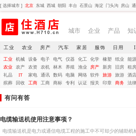
[ 选择城市 ]
北京
东城
西城
朝阳
丰台
石景山
海淀
门头沟
房山
通
城市
企业
产品
知
工业
农业
房产
汽车
家居
服饰
日用
工业
机械
设备
电子
电气
仪器
化工
化学
橡塑
纸业
能
农业
农产
农资
农机
林木
养殖
渔业
房产
新房
旧房
租
礼品
IT
家电
通讯
数码
电脑
网络
软件
旅游
旅游
酒
殡葬
回收
工商
工商
商标
专利
认证
报关
印章
商务
法
有问有答
电缆输送机使用注意事项？
电缆输送机是电力或通信电缆工程的施工中不可却少的辅助机