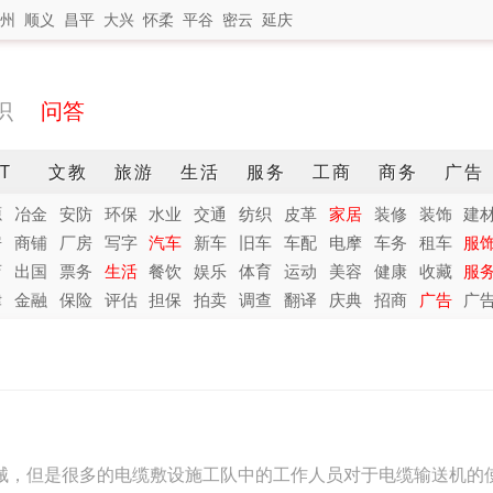
州
顺义
昌平
大兴
怀柔
平谷
密云
延庆
识
问答
IT
文教
旅游
生活
服务
工商
商务
广告
源
冶金
安防
环保
水业
交通
纺织
皮革
家居
装修
装饰
建
房
商铺
厂房
写字
汽车
新车
旧车
车配
电摩
车务
租车
服
店
出国
票务
生活
餐饮
娱乐
体育
运动
美容
健康
收藏
服
律
金融
保险
评估
担保
拍卖
调查
翻译
庆典
招商
广告
广
械，但是很多的电缆敷设施工队中的工作人员对于电缆输送机的