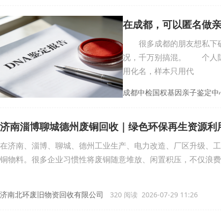
在成都，可以匿名做
很多成都的朋友想私下确
况，千万别搞混。 个人隐
用化名，样本只用代
成都中检国权基因亲子鉴定中
济南淄博聊城德州废铜回收｜绿色环保再生资源利
在济南、淄博、聊城、德州工业生产、电力改造、厂区升级、工
铜物料。很多企业习惯性将废铜随意堆放、闲置积压，不仅浪费
济南北环废旧物资回收有限公司
320 阅读 2026-07-29 11:26