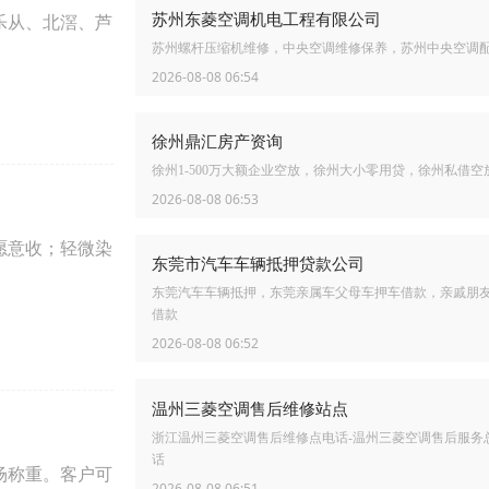
苏州东菱空调机电工程有限公司
乐从、北滘、芦
苏州螺杆压缩机维修，中央空调维修保养，苏州中央空调
2026-08-08 06:54
徐州鼎汇房产资询
徐州1-500万大额企业空放，徐州大小零用贷，徐州私借空
2026-08-08 06:53
愿意收；轻微染
东莞市汽车车辆抵押贷款公司
东莞汽车车辆抵押，东莞亲属车父母车押车借款，亲戚朋
借款
2026-08-08 06:52
温州三菱空调售后维修站点
浙江温州三菱空调售后维修点电话-温州三菱空调售后服务
话
场称重。客户可
2026-08-08 06:51