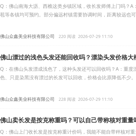
Q：佛山南海大沥、西樵这类乡镇区域，收长发师傅上门吗？A
苞等各镇均可预约。部分偏远村镇需要协调时间，距离较远也可
佛山众鑫美业科技有限公司
220 阅读 2026-07-29 11:10
佛山漂过的浅色头发还能回收吗？漂染头发价格大
Q：在佛山头发漂成浅色了，这种头发还可以回收吗？A：重度
色、只是染黑没有漂过的长发可以回收，价格会比原降低不少。
佛山众鑫美业科技有限公司
228 阅读 2026-07-29 11:10
佛山卖长发是按克称重吗？可以自己带称核对重量
Q：佛山上门收长发是按克称重计价吗，我能不能自带秤核对重