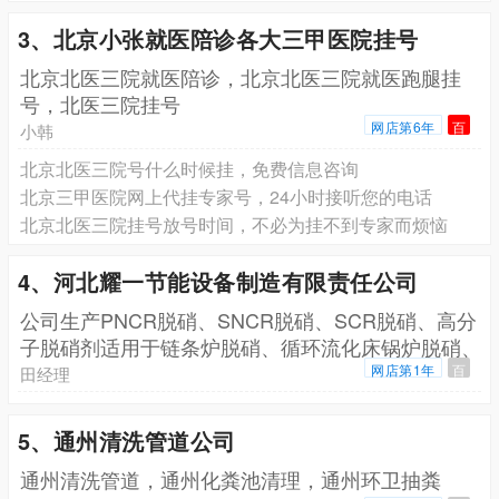
3、北京小张就医陪诊各大三甲医院挂号
北京北医三院就医陪诊，北京北医三院就医跑腿挂
号，北医三院挂号
网店第6年
百
小韩
北京北医三院号什么时候挂，免费信息咨询
北京三甲医院网上代挂专家号，24小时接听您的电话
北京北医三院挂号放号时间，不必为挂不到专家而烦恼
4、河北耀一节能设备制造有限责任公司
公司生产PNCR脱硝、SNCR脱硝、SCR脱硝、高分
子脱硝剂适用于链条炉脱硝、循环流化床锅炉脱硝、
生
网店第1年
百
田经理
5、通州清洗管道公司
通州清洗管道，通州化粪池清理，通州环卫抽粪