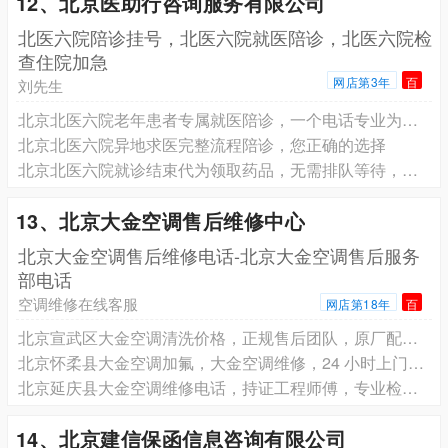
12、北京医助行咨询服务有限公司
北医六院陪诊挂号，北医六院就医陪诊，北医六院检
查住院加急
网店第3年
百
刘先生
北京北医六院老年患者专属就医陪诊，一个电话专业为您服务
北京北医六院异地求医完整流程陪诊，您正确的选择
北京北医六院就诊结束代为领取药品，无需排队等待，轻松就诊
13、北京大金空调售后维修中心
北京大金空调售后维修电话-北京大金空调售后服务
部电话
空调维修在线客服
网店第18年
百
北京宣武区大金空调清洗价格，正规售后团队，原厂配件质量有保障
北京怀柔县大金空调加氟，大金空调维修，24 小时上门服务
北京延庆县大金空调维修电话，持证工程师傅，专业检测定位故障
14、北京建信保函信息咨询有限公司