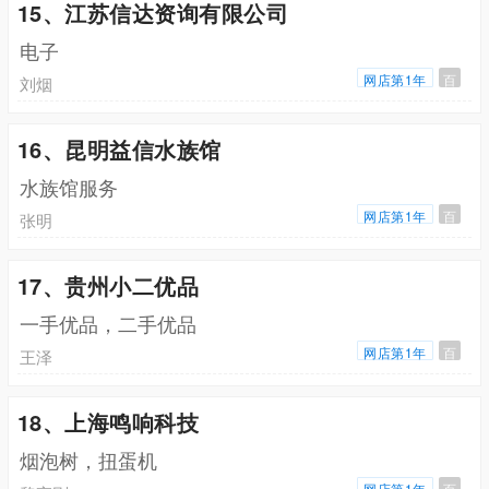
15、江苏信达资询有限公司
电子
网店第1年
百
刘烟
16、昆明益信水族馆
水族馆服务
网店第1年
百
张明
17、贵州小二优品
一手优品，二手优品
网店第1年
百
王泽
18、上海鸣响科技
烟泡树，扭蛋机
网店第1年
百