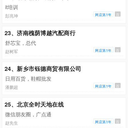
it培训
网店第1年
百
彭兆坤
23、济南槐荫博越汽配商行
舒芯宝，总代
网店第1年
百
赵树军
24、新乡市钰德商贸有限公司
日用百货，鞋帽批发
网店第1年
百
潘鹏超
25、北京全时天地在线
微信朋友圈，广点通
网店第1年
百
赵先生