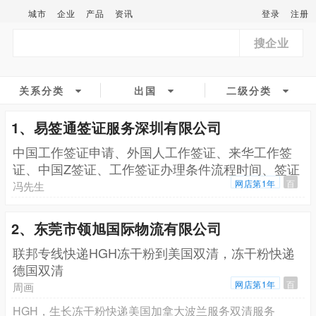
城市
企业
产品
资讯
登录
注册
搜企业
关系分类
出国
二级分类
1、易签通签证服务深圳有限公司
中国工作签证申请、外国人工作签证、来华工作签
证、中国Z签证、工作签证办理条件流程时间、签证
中介机构、
网店第1年
百
冯先生
2、东莞市领旭国际物流有限公司
联邦专线快递HGH冻干粉到美国双清，冻干粉快递
德国双清
网店第1年
百
周画
HGH，生长冻干粉快递美国加拿大波兰服务双清服务