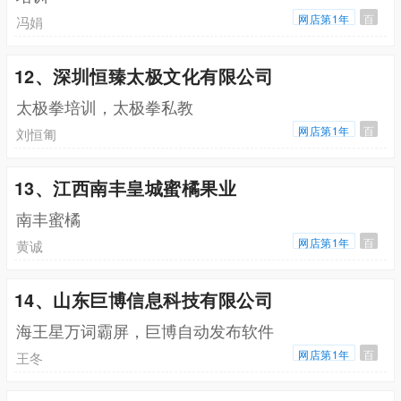
网店第1年
百
冯娟
12、深圳恒臻太极文化有限公司
太极拳培训，太极拳私教
网店第1年
百
刘恒匍
13、江西南丰皇城蜜橘果业
南丰蜜橘
网店第1年
百
黄诚
14、山东巨博信息科技有限公司
海王星万词霸屏，巨博自动发布软件
网店第1年
百
王冬