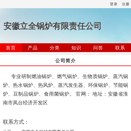
登录
注册
安徽立全锅炉有限责任公司
首页
产品
分类
知识
问答
联系
公司简介
专业研制燃油锅炉、燃气锅炉、生物质锅炉、蒸汽锅
炉、热水锅炉、热风炉、蒸汽发生器、环保锅炉、节能锅
炉、豆制品锅炉、食用菌锅炉。 官网： 地址：安徽省淮
南市凤台经济开发区
联系方式：