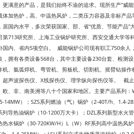
、更满意的产品，是我们始终不渝的追求。现所生产“威能
载体加热炉，高、中温热风炉，二类压力容器及非标产品等2
，居国内水平，多次荣获国家、部、省“优质、节能产品”
司第713研究所、上海工业锅炉研究所、西安交通大学等科
补国内、省内5项空白。 威能锅炉公司现有职工750余人
良，拥有各类设备568台，其中主要设备230台套、检测
作机、氩弧焊机、弯管机、剪板机、切割机、摇臂钻操作
、超声波探伤仪、X线探伤仪、理学纵向探伤仪等。 截止
、欧、非、南美洲等八十个国家和地区。主要产品系列：WNS
35-14MW）；SZS系列燃油（气）锅炉（2-40T/h、1.4
系列导热油锅炉（10-1200万大卡）；DZL系列新型水火管燃煤
热热水锅炉（30-720KW/H）L（W）RF系列高中温热风炉