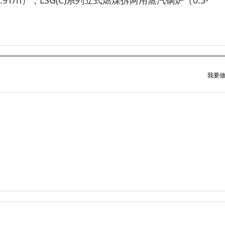
0.9T/h）；LSG(C)系列立式燃煤拆两用蒸汽锅炉（0.3-
我要做