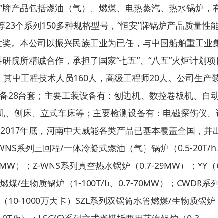
”牌产品包括燃油（气）、燃煤、电热蒸汽、热水锅炉，
3个系列150多种规格型号，“恒安”牌锅炉产品质量性
大奖。本公司以振兴民族工业为已任，与中国船舶重工业
研院所精诚合作，承担了国家“七五”、“八五”火炬计划项
，其中工程技术人员160人，高级工程师20人。公司生产
设备28台套；主要工装设备有：刨边机、数控卷板机、自
机、刨床、立式车床等；主要检测设备有：电磁探伤仪、
2017年底，河南中天威能各类产品已基本覆盖全国，并
系列三回程/一体冷凝式燃油（气）锅炉（0.5-20T/h
-28MW）；Z-WNS系列真空热水锅炉（0.7-29MW）；YY
/生物质锅炉（1-100T/h、0.7-70MW）；CWDR系
（10-1000万大卡）SZL系列双锅筒水管燃煤/生物质锅炉（