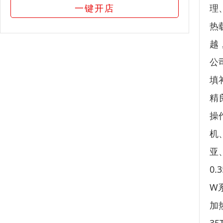
一键开店
理
热
越
公
填
精
操
机
亚
0.
W
加