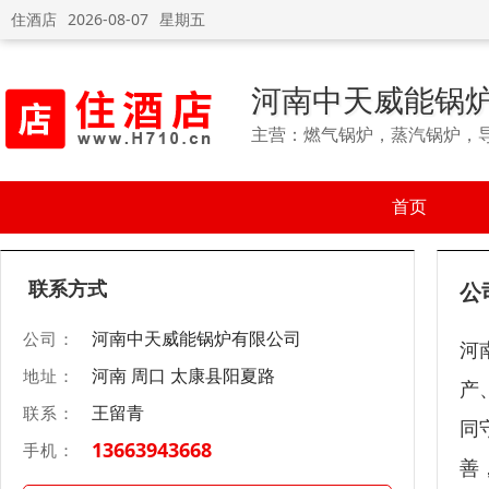
住酒店
2026-08-07
星期五
河南中天威能锅
主营：燃气锅炉，蒸汽锅炉，
首页
联系方式
公
河南中天威能锅炉有限公司
公司：
河
河南 周口 太康县阳夏路
地址：
产
王留青
联系：
同
13663943668
手机：
善