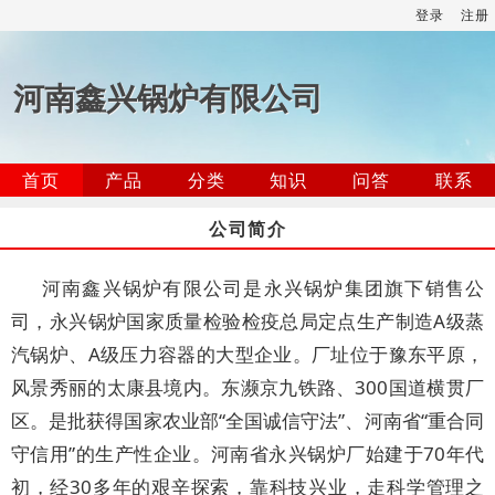
登录
注册
河南鑫兴锅炉有限公司
首页
产品
分类
知识
问答
联系
公司简介
河南鑫兴锅炉有限公司是永兴锅炉集团旗下销售公
司，永兴锅炉国家质量检验检疫总局定点生产制造A级蒸
汽锅炉、A级压力容器的大型企业。厂址位于豫东平原，
风景秀丽的太康县境内。东濒京九铁路、300国道横贯厂
区。是批获得国家农业部“全国诚信守法”、河南省“重合同
守信用”的生产性企业。河南省永兴锅炉厂始建于70年代
初，经30多年的艰辛探索，靠科技兴业，走科学管理之