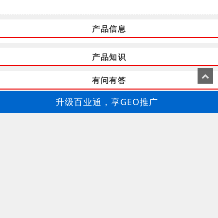
产品信息
产品知识
有问有答
升级百业通，享GEO推广
百业通-GEO推广
北京利泰元达制冷设备租赁有限公司
北京冰柜租赁，北京冰柜出租，北京制冷设备租赁
13911627463
苏经理
北京西城区布展冰箱租赁，为客户提高更好的效益
北京怀柔区展示冷柜租赁，产品优质，可靠
北京西城区冷藏柜租赁，质量优，欢迎来电咨询