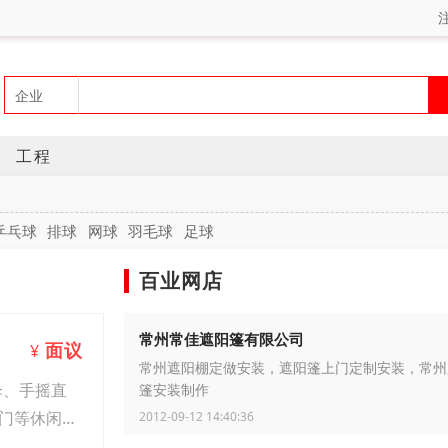
工程
乒乓球
排球
网球
羽毛球
足球
百业网店
常州常佳遮阳篷有限公司
面议
¥
常州遮阳棚定做安装，遮阳篷上门定制安装，常州
伞、手摇直
篷安装制作
门等休闲用
2012-09-12 14:40:36