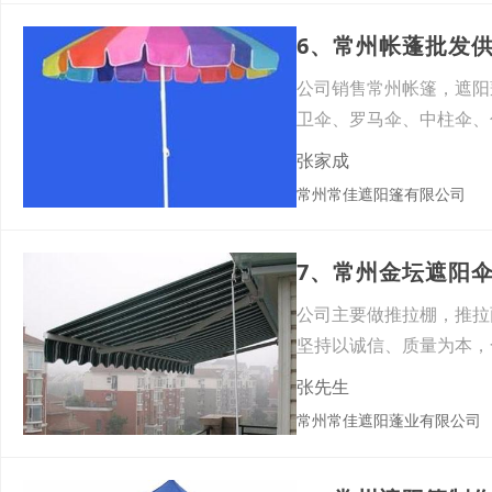
6、常州帐蓬批发
公司销售常州帐篷，遮阳
卫伞、罗马伞、中柱伞、
做各
张家成
常州常佳遮阳篷有限公司
7、常州金坛遮阳
公司主要做推拉棚，推拉
坚持以诚信、质量为本，
电咨
张先生
常州常佳遮阳蓬业有限公司