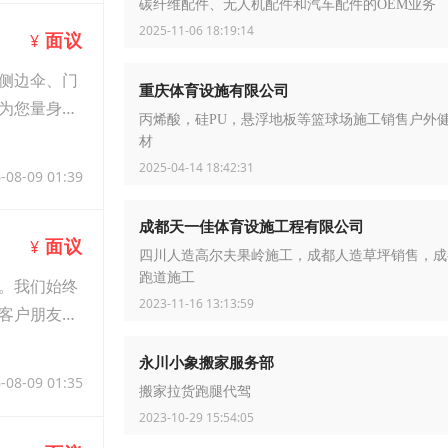
碳纤维配件、无人机配件和汽车配件的OEM业务
2025-11-06 18:19:14
面议
¥
侧边伞、门
重庆体育设施有限公司
为您量身订
丙烯酸，硅PU，悬浮地板等篮球场施工销售户外
材
2025-04-14 18:42:31
-08-09 01:39
成都天一佳体育设施工程有限公司
面议
¥
四川人造高尔夫果岭施工，成都人造草坪销售，成
跑道施工
。我们始终
2023-11-16 13:13:59
客户朋友来
永川小象搬家服务部
-08-09 01:35
搬家拉货跑腿代驾
2023-10-29 15:54:05