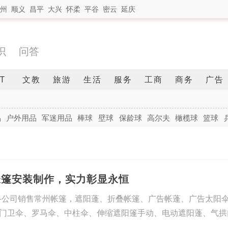
州
顺义
昌平
大兴
怀柔
平谷
密云
延庆
识
问答
IT
文教
旅游
生活
服务
工商
商务
广告
品
户外用品
军迷用品
棒球
壁球
保龄球
高尔夫
橄榄球
篮球
帐篷安装制作，实力彰显永恒
-公司销售常州帐篷，遮阳蓬、折叠帐篷、广告帐蓬、广告太阳
门卫伞、罗马伞、中柱伞、伸缩遮阳篷手动、电动遮阳蓬、气拱