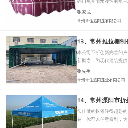
外门免受雨水浸蚀的水平
悬挑
张家成
常州常佳遮阳篷有限公司
13、常州推拉棚
本公司不断创新完善的户
新概念，为现代建筑提供
闲用
张先生
常州常佳遮阳蓬业有限公司
14、常州溧阳市
常佳做的帐篷经得起您的
巷，你可以任意看到，为
园观光