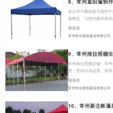
8、常州遮阳篷制
本公司不断创新完善的户
新概念，为现代建筑提供
闲用
张先生
常州常佳遮阳蓬业有限公司
9、常州推拉雨棚
常州推拉雨棚定做，常州
势，坚持以高品质，高质
新
张先生
常州常佳遮阳蓬业有限公司
10、常州新北帐