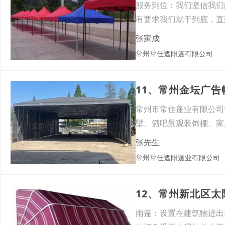
服务到位：我们坚信我们
有要求我们就干到底，直到
张家成
常州常佳遮阳篷有限公司
11、常州金坛广
常州市常佳蓬业有限公司
墅、酒吧景观装饰棚、家
华恐
张先生
常州常佳遮阳蓬业有限公司
12、常州新北区
雨篷：设置在建筑物进出