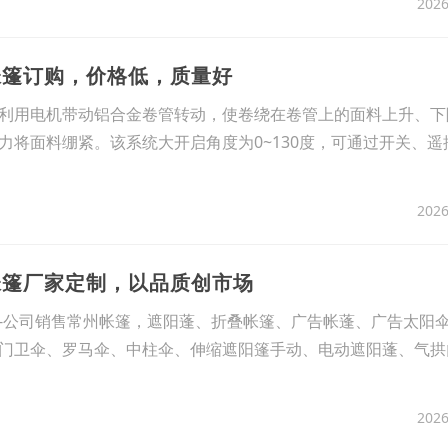
2026
帐篷订购，价格低，质量好
利用电机带动铝合金卷管转动，使卷绕在卷管上的面料上升、下
力将面料绷紧。该系统大开启角度为0~130度，可通过开关、遥
2026
帐篷厂家定制，以品质创市场
-公司销售常州帐篷，遮阳蓬、折叠帐篷、广告帐蓬、广告太阳
门卫伞、罗马伞、中柱伞、伸缩遮阳篷手动、电动遮阳蓬、气拱
2026