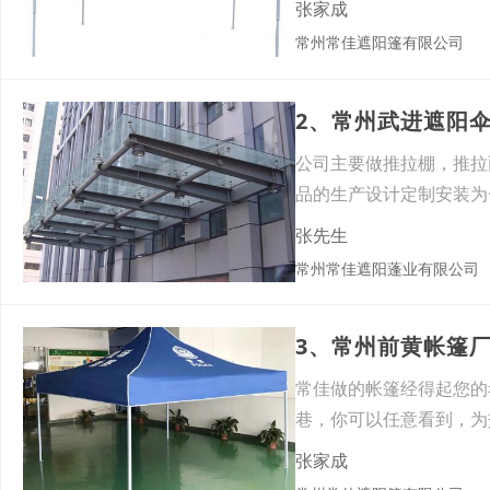
张家成
常州常佳遮阳篷有限公司
2、常州武进遮阳
公司主要做推拉棚，推拉
品的生产设计定制安装为
诚信
张先生
常州常佳遮阳蓬业有限公司
3、常州前黄帐篷
常佳做的帐篷经得起您的
巷，你可以任意看到，为
园观光
张家成