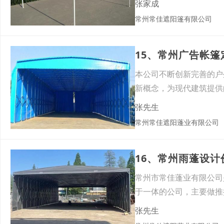
张家成
常州常佳遮阳篷有限公司
15、常州广告帐
本公司不断创新完善的户
新概念，为现代建筑提供
闲用
张先生
常州常佳遮阳蓬业有限公司
16、常州雨蓬设
常州市常佳蓬业有限公司
于一体的公司，主要做推
户外
张先生