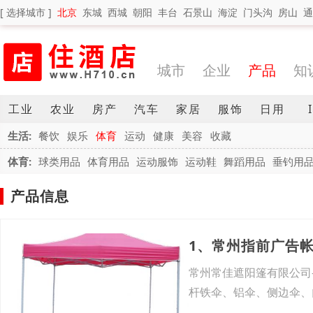
[ 选择城市 ]
北京
东城
西城
朝阳
丰台
石景山
海淀
门头沟
房山
通
城市
企业
产品
知
工业
农业
房产
汽车
家居
服饰
日用
生活:
餐饮
娱乐
体育
运动
健康
美容
收藏
体育:
球类用品
体育用品
运动服饰
运动鞋
舞蹈用品
垂钓用
产品信息
1、常州指前广告
常州常佳遮阳篷有限公司
杆铁伞、铝伞、侧边伞、
品及