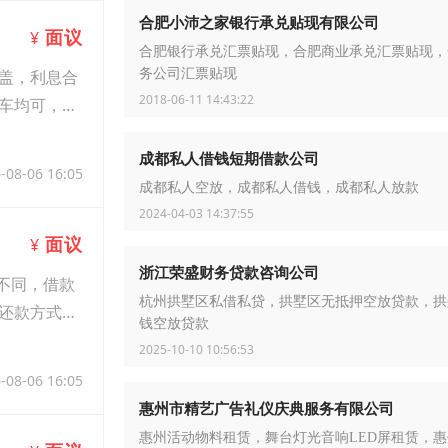
合肥小沛之家银行承兑贴现有限公司
面议
¥
合肥银行承兑汇票贴现，合肥商业承兑汇票贴现，
务公司汇票贴现
盖，利息合
2018-06-11 14:43:22
车均可，合
成都私人借钱短期借款公司
-08-06 16:05
成都私人空放，成都私人借钱，成都私人放款
2024-04-03 14:37:55
面议
¥
浙江荣盛财务贷款咨询公司
不同，借款
杭州拱墅区私借私贷，拱墅区无抵押空放贷款，拱
还款方式，
钱空放贷款
2025-10-10 10:56:53
-08-06 16:05
惠州市精艺广告礼仪庆典服务有限公司
惠州活动物料租赁，舞台灯光音响LED屏租赁，