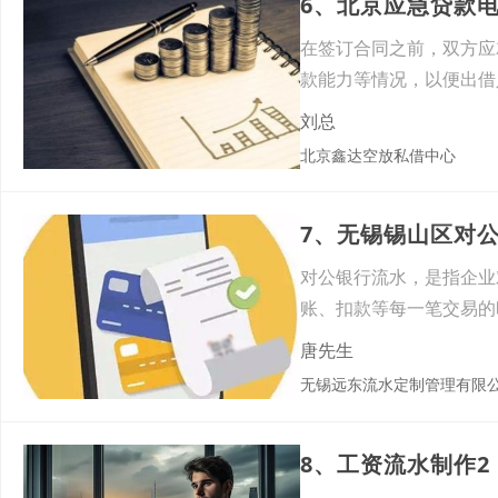
6、北京应急贷款
在签订合同之前，双方应
款能力等情况，以便出借
途等
刘总
北京鑫达空放私借中心
7、无锡锡山区对
对公银行流水，是指企业
账、扣款等每一笔交易的
行、
唐先生
无锡远东流水定制管理有限
8、工资流水制作