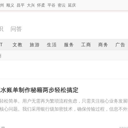
州
顺义
昌平
大兴
怀柔
平谷
密云
延庆
识
问答
IT
文教
旅游
生活
服务
工商
商务
广告
商
流水账单制作秘籍两步轻松搞定
轻松简单。用户无需再为繁琐流程焦虑，只需关注核心业务发展
核心问题。我们采用银行级加密技术，确保传输过程，信息不外