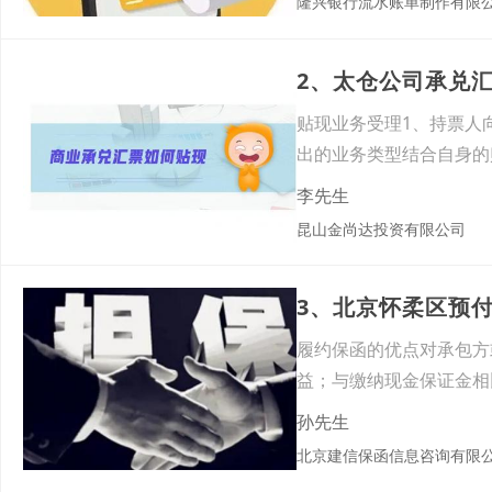
隆兴银行流水账单制作有限
2、太仓公司承兑
贴现业务受理1、持票人
出的业务类型结合自身的
人的
李先生
昆山金尚达投资有限公司
3、北京怀柔区预
履约保函的优点对承包方
益；与缴纳现金保证金相
方：合理
孙先生
北京建信保函信息咨询有限