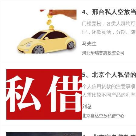
4、邢台私人空放
门槛宽松，各类人群均可
理，还款灵活，分期、随
规，
马先生
河北华瑞普惠投资公司
5、北京个人私借
个人信用贷款的注意事项
人需比较不同产品的利率
如
刘总
北京鑫达空放私借中心