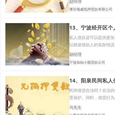
赵经理
潍坊颂威抵押贷款有限公司
13、宁波经开区
私人借款还可以提供更加
以根据借款人的实际情况
足借
胡经理
宁波灿灿小额贷款公司
14、阳泉民间私
民间借贷合法吗？合法的
受保护。同时，借贷行为
下，
马先生