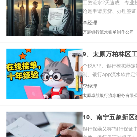
工资流水2天速成，专业
论是申请房贷、办理签证
李经理
万宸银行流水账单制作公司
9、太原万柏林区
个税APP、银行模拟器定
制、银行app流水软件定
李经理
太原卓航银行流水服务有限
10、南宁五象新
银行保函又称“银行保证书