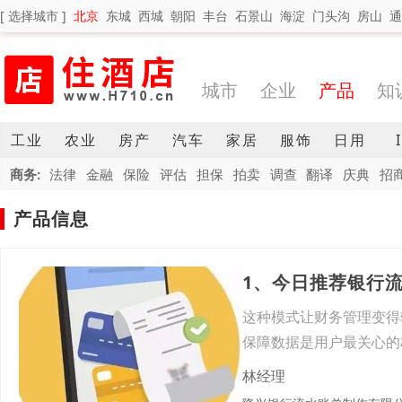
[ 选择城市 ]
北京
东城
西城
朝阳
丰台
石景山
海淀
门头沟
房山
通
城市
企业
产品
知
工业
农业
房产
汽车
家居
服饰
日用
商务:
法律
金融
保险
评估
担保
拍卖
调查
翻译
庆典
招
产品信息
1、今日推荐银行
这种模式让财务管理变得
保障数据是用户最关心的
程严
林经理