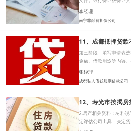
文件。银行保证被保证人
李经理
南宁非融资担保公司
11、成都抵押贷
第三阶段：填写申请表选
金额、借款用途等内容。
着生
张经理
成都私人借钱短期借款公司
12、寿光市按揭
2.房产相关资料：材料
定评估公司出具，决定贷
抵