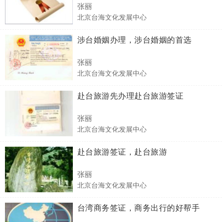
张丽
北京台海文化发展中心
涉台婚姻办理，涉台婚姻的首选
张丽
北京台海文化发展中心
赴台旅游先办理赴台旅游签证
张丽
北京台海文化发展中心
赴台旅游签证，赴台旅游
张丽
北京台海文化发展中心
台湾商务签证，商务出行的好帮手