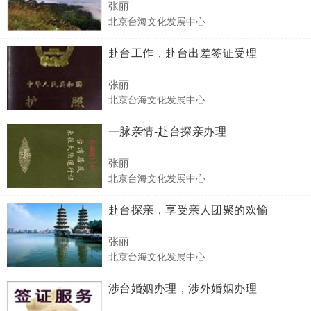
张丽
北京台海文化发展中心
赴台工作，赴台出差签证受理
张丽
北京台海文化发展中心
一脉亲情-赴台探亲办理
张丽
北京台海文化发展中心
赴台探亲，享受亲人团聚的欢愉
张丽
北京台海文化发展中心
涉台婚姻办理，涉外婚姻办理