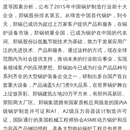
度等因素分析，公布了2015年中国锅炉制造行业前十大
企业，郑锅股份排名第五。从缔造中国首代锅炉，到今
天，郑锅已成功为超过上万家客户提供产品和服务，在锅
炉设备市场，郑锅销量全国，已成为锅炉在中国的代名
词。郑锅股份以低氮节能技术为基础，致力于发展应用广
泛的先进技术、产品和服务。通过这样的方式，现在全球
范围内为社会提供支持，推动未来的行业前沿事业，实现
各领域客户的应用梦想。郑锅如今已成为行业产品品种与
系列齐全的大型锅炉装备企业之一，研制出多台国产首台
套重大设备，产品涵盖5大门类9大品系，在世界锅炉舞台
上绽放异彩。郑锅建筑占地20万平方米，有郑州高新区、
荥阳两大厂区。郑锅集团拥有国家质检总局颁发的国内A
级锅炉制造许可证和A1、A2级压力容器设计制造许可
证，国际通行的美国机械工程师协会ASME动力锅炉和压
力容器产品钢印授权，具备大型电站锅炉工程总包资质，