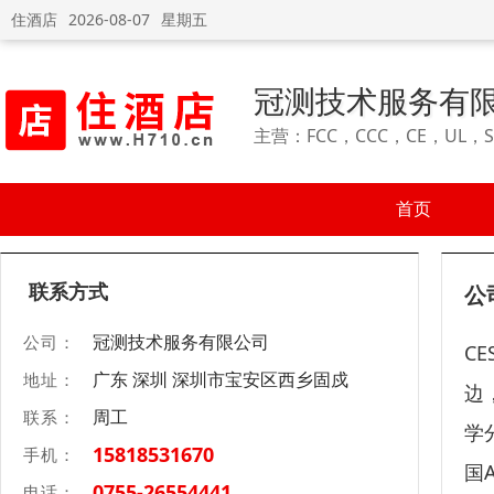
住酒店
2026-08-07
星期五
冠测技术服务有
主营：FCC，CCC，CE，UL，S
首页
联系方式
公
冠测技术服务有限公司
公司：
C
广东 深圳 深圳市宝安区西乡固戍
地址：
边
周工
联系：
学
15818531670
手机：
国
0755-26554441
电话：