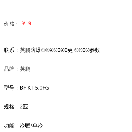
￥ 9
价 格：
联系：英鹏防爆①③④②0④0更 ⑨⑥0②参数
品牌：英鹏
型号：
BF KT-5.0FG
规格：
2匹
功能：冷暖
/单冷