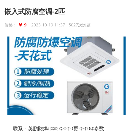
嵌入式防腐空调-2匹
￥ 9
价格：
2023-10-19 11:37 5027次浏览
联系：英鹏防爆①③④②0④0更 ⑨⑥0②参数