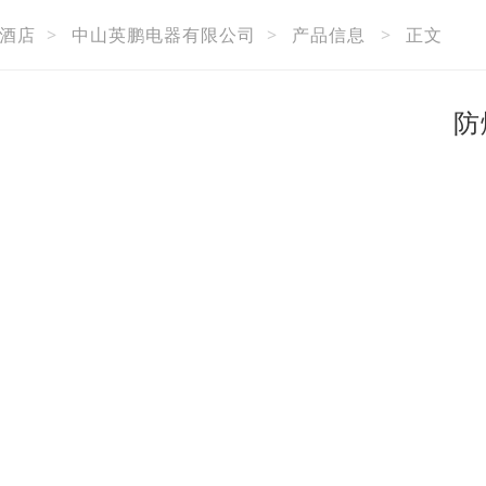
酒店
>
中山英鹏电器有限公司
>
产品信息
>
正文
防