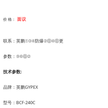
面议
价 格：
联系：英鹏①③④防爆②⓪④⓪更
参数：⑨⑥⓪②
技术参数:
品牌：英鹏GYPEX
型号：BCF-240C