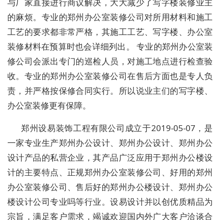
与厂家直接进行商议解决，大大减少了写字楼装修业主
的麻烦。专业的郑州办公室装修公司对所用材料和施工
工艺的要求都非常严格，其施工工艺、写字楼、办公室
装修材料在预算时也会详细列出。 专业的郑州办公室装
修公司会派出专门的巡检人员，对施工地点进行检查验
收。专业的郑州办公室装修公司在售后方面也是专人负
责，并严格按保修合同实行。所以说业主们的写字楼、
办公室装修更有保障。
郑州设易装饰工程有限公司成立于2019-05-07，是
一家专业生产郑州办公设计、郑州办公设计、郑州办公
设计产品的私营企业，其产品广泛应用于郑州办公楼设
计的主要特点、正规郑州办公室装修公司、好用的郑州
办公室装修公司、售后好的郑州办公楼设计、郑州办公
楼设计公司专业吗等行业。设易设计并以创优质精品为
宗旨，满足客户需求，竭诚欢迎国内外广大客户洽谈合