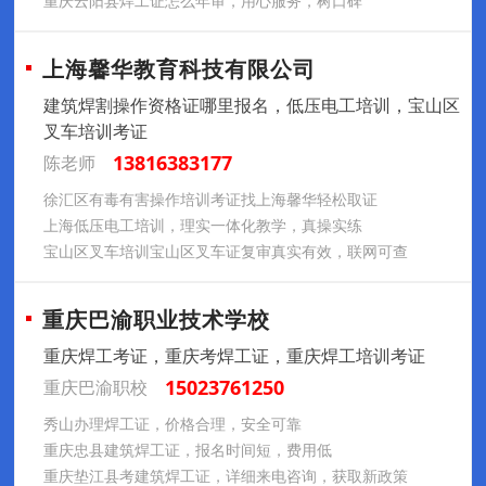
重庆云阳县焊工证怎么年审，用心服务，树口碑
上海馨华教育科技有限公司
建筑焊割操作资格证哪里报名，低压电工培训，宝山区
叉车培训考证
13816383177
陈老师
徐汇区有毒有害操作培训考证找上海馨华轻松取证
上海低压电工培训，理实一体化教学，真操实练
宝山区叉车培训宝山区叉车证复审真实有效，联网可查
重庆巴渝职业技术学校
重庆焊工考证，重庆考焊工证，重庆焊工培训考证
15023761250
重庆巴渝职校
秀山办理焊工证，价格合理，安全可靠
重庆忠县建筑焊工证，报名时间短，费用低
重庆垫江县考建筑焊工证，详细来电咨询，获取新政策