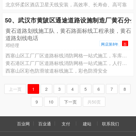
北京怀柔区酒店卫星天线安装，高效率、长寿命、高可靠
50、武汉市黄陂区通途道路设施制造厂黄石分
黄石道路划线施工队，黄石路面标线工程承接，黄石
道路划线电话
网店第8年
百
邓经理
西塞山区工厂厂区道路标线消防网格一站式施工，车库冷涂标线防潮不易脱落
黄石港区工厂厂区道路标线消防网格一站式施工，人行斑马线清晰醒目防滑
西塞山区彩色防滑坡道标线施工，彩色防滑安全
上一页
1
2
3
4
5
6
7
8
9
10
下一页
共50页
百业网
百业通
支付
建站
联系我们